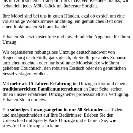
bis hin zum sicheren Transport Ihres massiven Kleiderschranks, wir
behandeln jedes Möbelstück mit äußerster Sorgfalt.
Ihre Möbel sind bei uns in guten Händen, egal ob es sich um eine
vollständige Wohnzimmereinrichtung, ein gemütliches Bett oder
einen funktionalen Schrank handelt.
Erhalten Sie jetzt kostenfreie und unverbindliche Angebote für Ihren
Umzug.
Wir organisieren reibungslose Umzüge deutschlandweit von
Regensburg nach Fürth, ganz gleich, ob Sie Ihr gesamtes Zuhause
umziehen möchten oder nur bestimmte Möbelstücke wie Ihren
geliebten Couchtisch, den robusten Esstisch oder den gemütlichen
Sessel verlagern wollen.
Mit
mehr als 15 Jahren Erfahrung
im Umzugssektor und einem
traditionsreichen Familienunternehmen
an Ihrer Seite, stehen
Ihnen unsere erfahrenen Umzugshelfer professionell zur Verfügung.
Erhalten Sie in nur etwa
Ein
sofortiges Umzugsangebot in nur 58 Sekunden
– effizient
und maßgeschneidert auf Ihre Bedürfnisse. Erleben Sie den
Unterschied mit Speedy Pack Umzüge und erfahren Sie, wie
stressfrei Ihr Umzug sein kann.